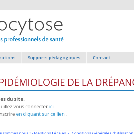
mations
Supports pédagogiques
Contact
 ÉPIDÉMIOLOGIE DE LA DRÉPA
s du site.
veuillez vous connecter
ici
.
inscrire
en cliquant sur ce lien
.
i sommes nous ?
- Mentions Légales -
Conditions Générales d'utilisation 