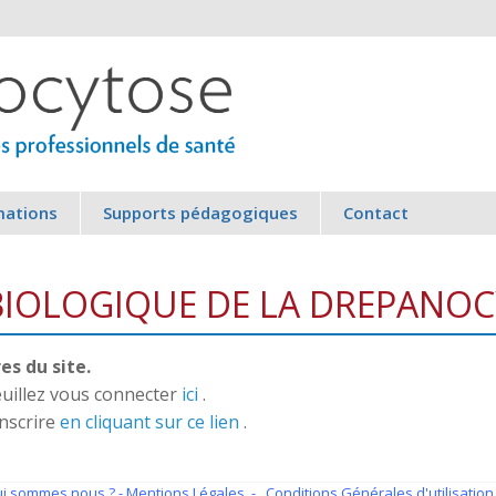
mations
Supports pédagogiques
Contact
 BIOLOGIQUE DE LA DREPANO
s du site.
veuillez vous connecter
ici
.
inscrire
en cliquant sur ce lien
.
i sommes nous ?
- Mentions Légales -
Conditions Générales d'utilisation 